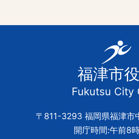
福
津
福津市
市
Fukutsu City 
の
市
〒811-3293 福岡県福津市
開庁時間:午前8時
章