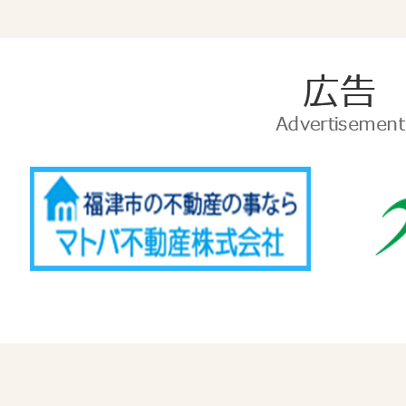
広
告
Advertise