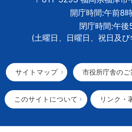
市
開庁時間:午前8時
章
閉庁時間:午後
(土曜日、日曜日、祝日及び
サイトマップ
市役所庁舎のご
このサイトについて
リンク・