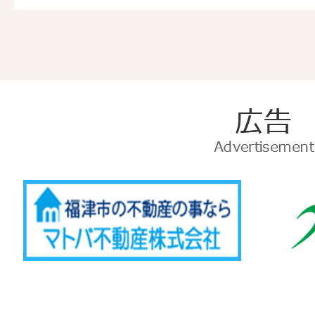
広
告
Advertise