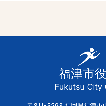
福
津
福津市
市
Fukutsu City 
の
〒811-3293 福岡県福津市