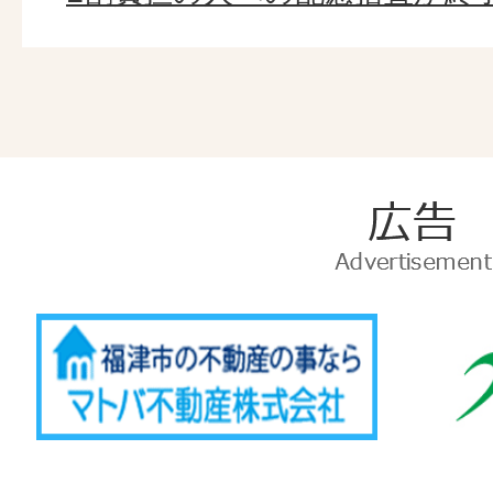
広
告
Advertise