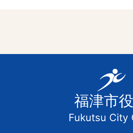
福
津
福津市
市
Fukutsu City 
の