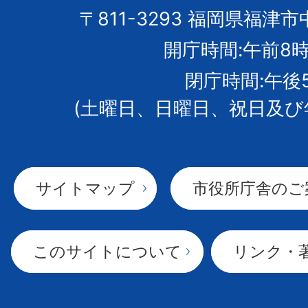
市
〒811-3293 福岡県福津市
開庁時間:午前8時
章
閉庁時間:午後
(土曜日、日曜日、祝日及び
サイトマップ
市役所庁舎のご
このサイトについて
リンク・