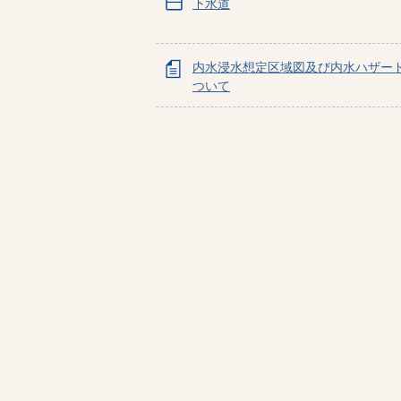
下水道
内水浸水想定区域図及び内水ハザー
ついて