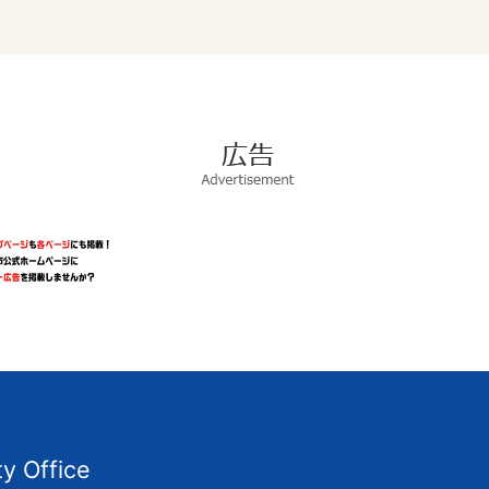
広
告
Advertisement
ty Office