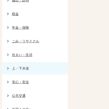
届出・証明
税金
年金・保険
ごみ・リサイクル
住まい・生活
上・下水道
安心・安全
公共交通