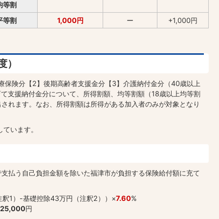
均等割
平等割
1,000円
ー
+1,000円
度）
療保険分【2】後期高齢者支援金分【3】介護納付金分（40歳以上
育て支援納付金分について、所得割額、均等割額（18歳以上均等割
出されます。なお、所得割額は所得がある加入者のみが対象となり
しています。
で支払う自己負担金額を除いた福津市が負担する保険給付額に充て
釈1）-基礎控除43万円（注釈2））×
7.60
%
25,000
円