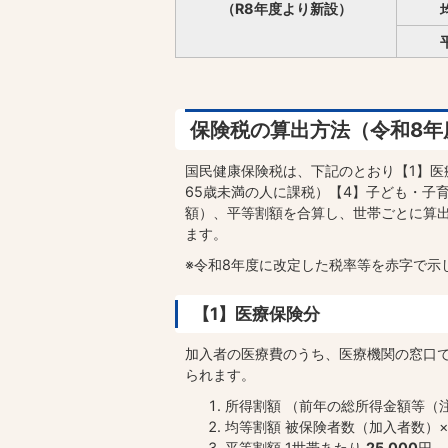
（R8年度より新設）
保険税の算出方法（令和8年
国民健康保険税は、下記のとおり【1】医
65歳未満の人に課税）【4】子ども・子
額）、平等割額を合算し、世帯ごとに算
ます。
※令和8年度に改定した税率等を赤字で示
【1】医療保険分
加入者の医療費のうち、医療機関の窓口
られます。
所得割額 （前年の総所得金額等（注
均等割額 被保険者数（加入者数）×
平等割額 1世帯あたり
25,000
円