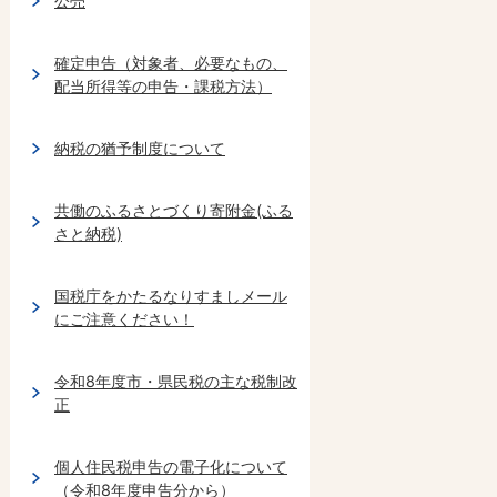
公売
確定申告（対象者、必要なもの、
配当所得等の申告・課税方法）
納税の猶予制度について
共働のふるさとづくり寄附金(ふる
さと納税)
国税庁をかたるなりすましメール
にご注意ください！
令和8年度市・県民税の主な税制改
正
個人住民税申告の電子化について
（令和8年度申告分から）