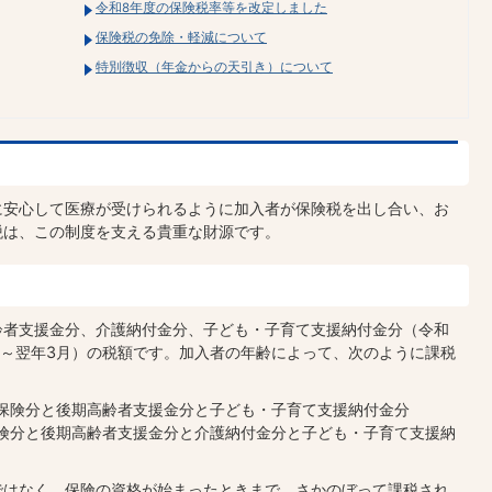
令和8年度の保険税率等を改定しました
保険税の免除・軽減について
特別徴収（年金からの天引き）について
に安心して医療が受けられるように加入者が保険税を出し合い、お
税は、この制度を支える貴重な財源です。
齢者支援金分、介護納付金分、子ども・子育て支援納付金分（令和
月～翌年3月）の税額です。加入者の年齢によって、次のように課税
療保険分と後期高齢者支援金分と子ども・子育て支援納付金分
保険分と後期高齢者支援金分と介護納付金分と子ども・子育て支援納
ではなく、保険の資格が始まったときまで、さかのぼって課税され