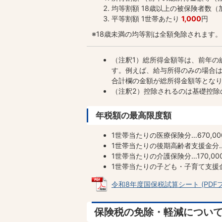
均等割額 18歳以上の被保険者数（
平等割額 1世帯あたり
1,000
円
※18歳未満の均等割は全額免除されます。
（注釈1）総所得金額等は、前年の
す。例えば、給与所得のみの場合
合計欄の金額が総所得金額等とな
（注釈2）控除されるのは基礎控除
年税額の最高限度額
1世帯当たりの医療保険分…670,00
1世帯当たりの後期高齢者支援金分…2
1世帯当たりの介護保険分…170,00
1世帯当たりの子ども・子育て支援金
令和8年度国保税試算シート (PDFファイ
保険税の免除・軽減につい