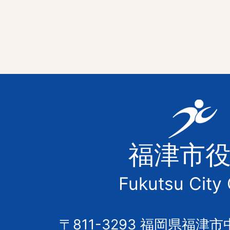
福
津
福津市
市
Fukutsu City 
の
市
〒811-3293 福岡県福津市