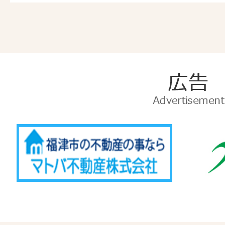
広
告
Advertise