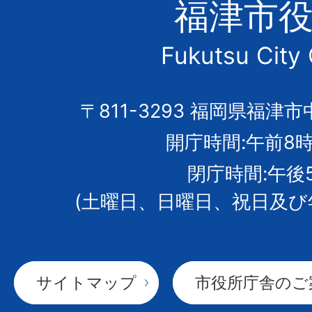
福津市
市
Fukutsu City 
の
市
〒811-3293 福岡県福津市
開庁時間:午前8時
章
閉庁時間:午後
(土曜日、日曜日、祝日及び
サイトマップ
市役所庁舎のご