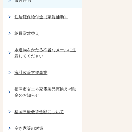
市営住宅
住居確保給付金（家賃補助）
納骨堂建替え
水道局をかたる不審なメールに注
意してください
家計改善支援事業
福津市省エネ家電製品買換え補助
金のお知らせ
福岡県最低賃金額について
空き家等の対策