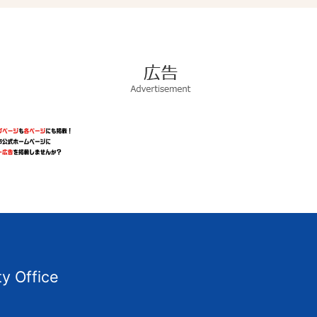
広
告
Advertisement
ty Office