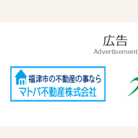
広
告
Advertise