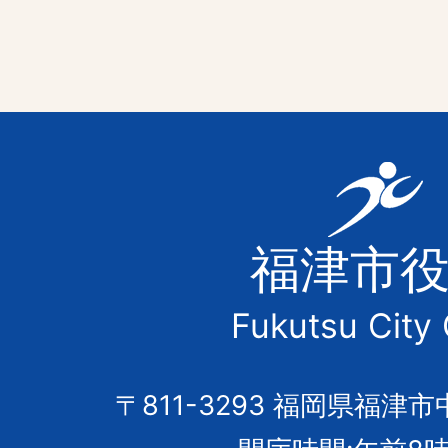
福
津
福津市
市
Fukutsu City 
の
市
〒811-3293 福岡県福津市