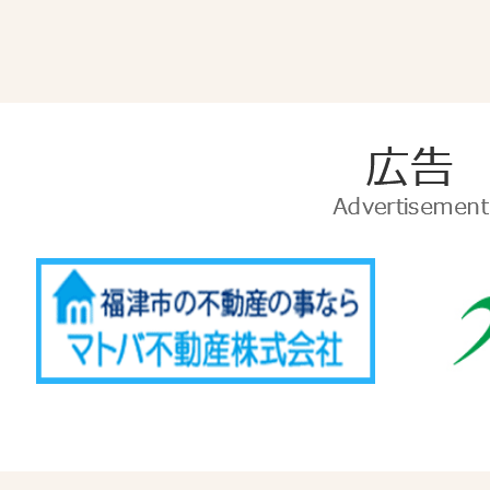
広
告
Advertise