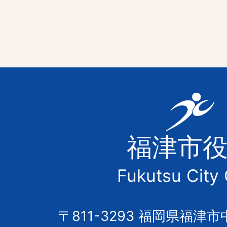
福
津
福津市
市
Fukutsu City 
の
市
〒811-3293 福岡県福津市