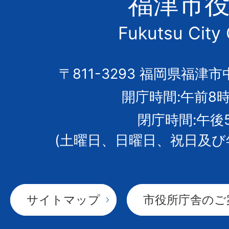
福津市
市
Fukutsu City 
の
市
〒811-3293 福岡県福津市
開庁時間:午前8時
章
閉庁時間:午後
(土曜日、日曜日、祝日及び
サイトマップ
市役所庁舎のご