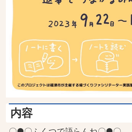
内容
〇●〇ふくつで語らんね〇●〇