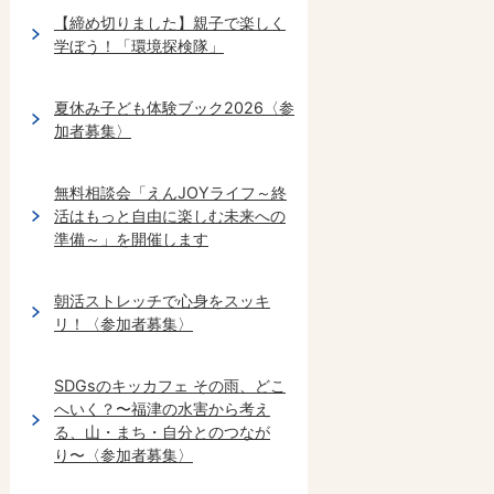
【締め切りました】親子で楽しく
学ぼう！「環境探検隊」
夏休み子ども体験ブック2026〈参
加者募集〉
無料相談会「えんJOYライフ～終
活はもっと自由に楽しむ未来への
準備～」を開催します
朝活ストレッチで心身をスッキ
リ！〈参加者募集〉
SDGsのキッカフェ その雨、どこ
へいく？〜福津の水害から考え
る、山・まち・自分とのつなが
り〜〈参加者募集〉