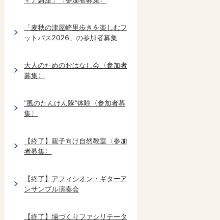
「麦秋の津屋崎里歩きを楽しむフ
ットパス2026」の参加者募集
大人のためのおはなし会〈参加者
募集〉
”風のたんけん隊”体験〈参加者募
集〉
【終了】親子向け自然教室〈参加
者募集〉
【終了】アフィシオン・ギターア
ンサンブル演奏会
【終了】場づくりファシリテータ