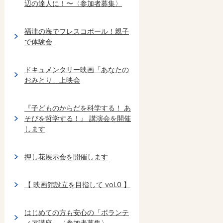
辺の達人に！〜〈参加者募集〉
福津の海でフレスコボール！親子
で体験会
ドキュメンタリー映画「あなたの
おみとり」上映会
『子どものからだを科学する！ あ
そびを哲学する！』 講演会を開催
します
押し花展示会を開催します
【 映画館設立を目指して vol.0 】
はじめての方も安心の「ボランテ
ィア講座」〈参加者募集〉