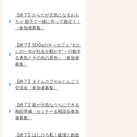
【終了】からだが元気になるおも
ちゃ 親子で一緒に作って遊ぼう！
〈参加者募集〉
【終了】SDGsのキッカフェ "わた
しの一歩が社会を動かす"～行動す
る勇気とその先の景色～〈参加者
募集〉
【終了】タイムカプセルじんごう
交流会〈参加者募集〉
【終了】親が元気なうちにできる
相続準備〈セミナー＆相談会参加
者募集〉
【終了】はじけろ私！破壊と創造