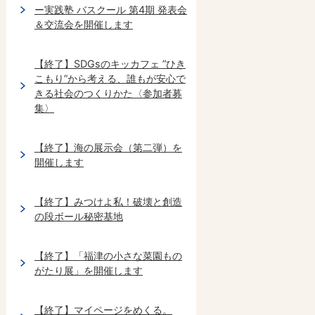
ー実践塾 バスクール 第4期 発表会
＆交流会を開催します
【終了】SDGsのキッカフェ ”ひき
こもり”から考える、誰もが安心で
きる社会のつくりかた〈参加者募
集〉
【終了】海の展示会（第二弾）を
開催します
【終了】みつけよ私！破壊と創造
の段ボール秘密基地
【終了】「福津の小さな菜園もの
がたり展」を開催します
【終了】マイページをめくる。