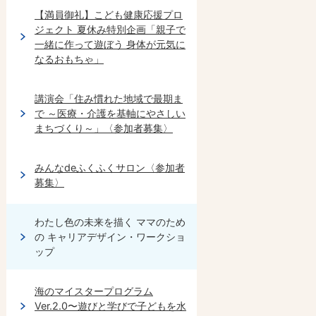
【満員御礼】こども健康応援プロ
ジェクト 夏休み特別企画「親子で
一緒に作って遊ぼう 身体が元気に
なるおもちゃ」
講演会「住み慣れた地域で最期ま
で ～医療・介護を基軸にやさしい
まちづくり～」〈参加者募集〉
みんなdeふくふくサロン〈参加者
募集〉
わたし色の未来を描く ママのため
の キャリアデザイン・ワークショ
ップ
海のマイスタープログラム
Ver.2.0〜遊びと学びで子どもを水