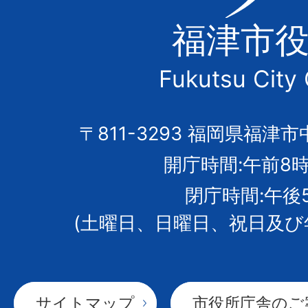
津
福津市
市
Fukutsu City 
の
市
〒811-3293 福岡県福津市
開庁時間:午前8時
章
閉庁時間:午後
(土曜日、日曜日、祝日及び
サイトマップ
市役所庁舎のご