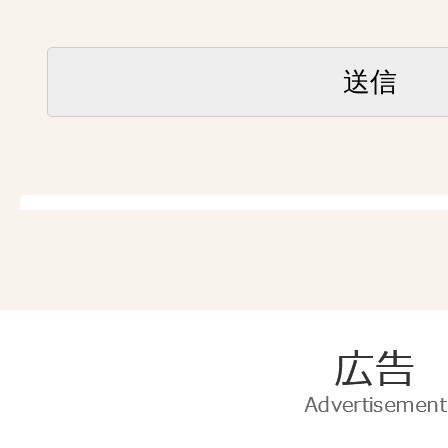
広
告
Advertise