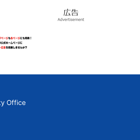
広
告
Advertisement
ty Office