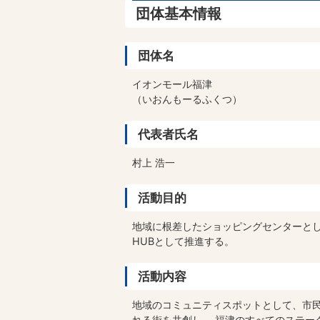
団体基本情報
団体名
イオンモール福津
（いおんもーるふくつ）
代表者氏名
村上 浩一
活動目的
地域に根差したショッピングセンターと
HUBとして推進する。
活動内容
地域のコミュニティスポットとして、市
れる街を共創し、 福津のすべてのステーク