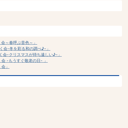
く会～春呼ぶ音色～」
く会-冬を彩る和の調べ♪-」
く会-クリスマスが待ち遠しい♪-」
会 -もうすぐ敬老の日- 」
く会」