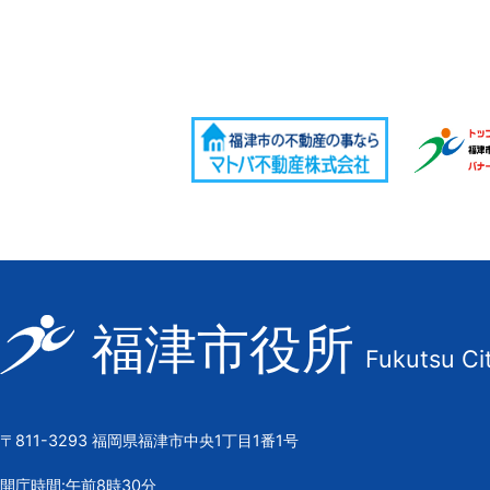
福
福津市役所
Fukutsu Ci
津
市
の
〒811-3293 福岡県福津市中央1丁目1番1号
市
章
開庁時間:午前8時30分