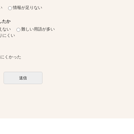
い
情報が足りない
したか
えない
難しい用語が多い
りにくい
しにくかった