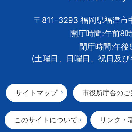
の
市
〒811-3293 福岡県福津市
開庁時間:午前8時
章
閉庁時間:午後
(土曜日、日曜日、祝日及び
サイトマップ
市役所庁舎のご
このサイトについて
リンク・