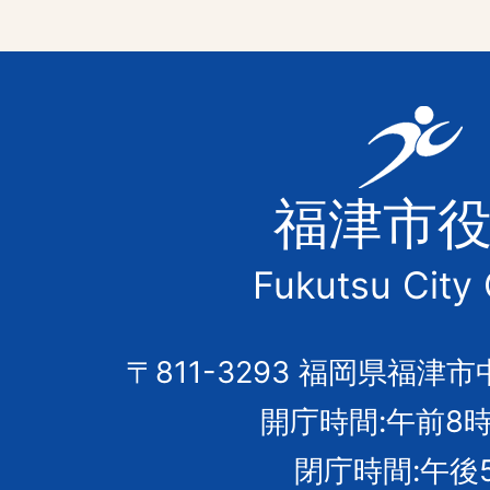
福
津
福津市
市
Fukutsu City 
の
市
〒811-3293 福岡県福津市
開庁時間:午前8時
章
閉庁時間:午後