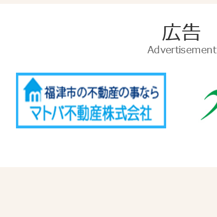
広
告
Advertise