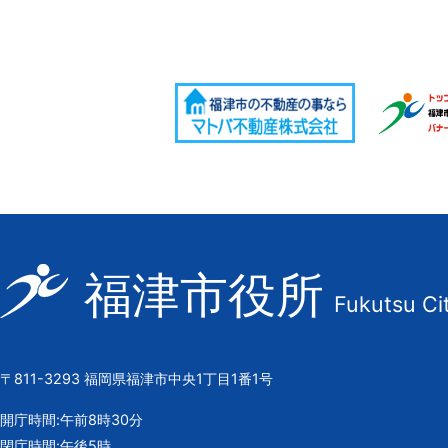
福
福津市役所
Fukutsu Ci
津
市
の
〒811-3293 福岡県福津市中央1丁目1番1号
市
章
開庁時間:午前8時30分
閉庁時間:午後5時