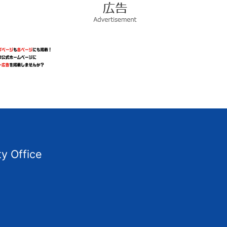
広
告
Advertisement
ty Office