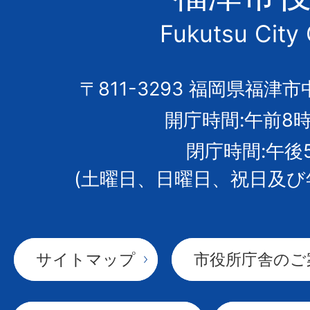
市
Fukutsu City 
の
市
〒811-3293 福岡県福津市
開庁時間:午前8時
章
閉庁時間:午後
(土曜日、日曜日、祝日及び
サイトマップ
市役所庁舎のご