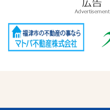
広
告
Advertise