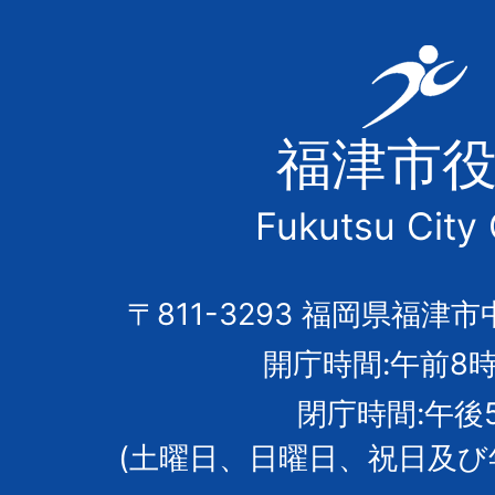
福
津
福津市
市
Fukutsu City 
の
市
〒811-3293 福岡県福津市
開庁時間:午前8時
章
閉庁時間:午後
(土曜日、日曜日、祝日及び