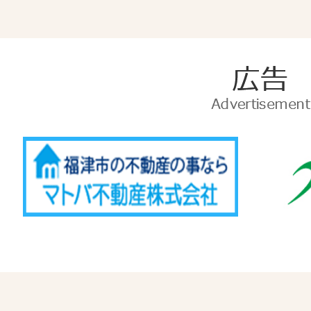
広
告
Advertise