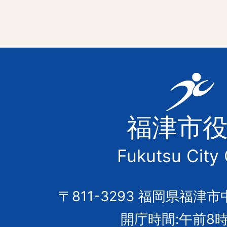
福
津
福津市
市
Fukutsu City 
の
市
〒811-3293 福岡県福津市
開庁時間:午前8時
章