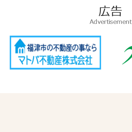
広
告
Advertise