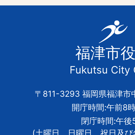
福
津
福津市
市
Fukutsu City 
の
市
〒811-3293 福岡県福津市
開庁時間:午前8時
章
閉庁時間:午後
(土曜日、日曜日、祝日及び