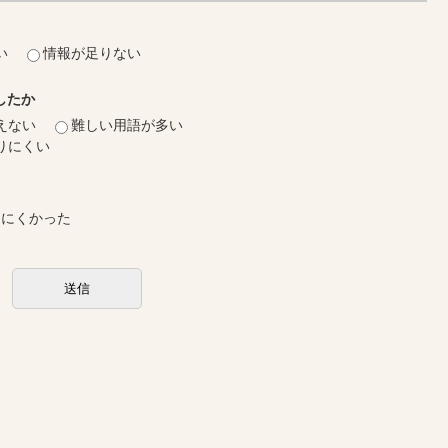
い
情報が足りない
したか
えない
難しい用語が多い
りにくい
しにくかった