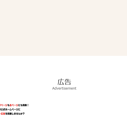
広
告
Advertisement