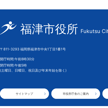
福
福津市役所
Fukutsu Ci
津
市
の
〒811-3293 福岡県福津市中央1丁目1番1号
市
章
開庁時間:午前8時30分
閉庁時間:午後5時
(土曜日、日曜日、祝日及び年末年始を除く)
サイトマップ
市役所庁舎のご案内