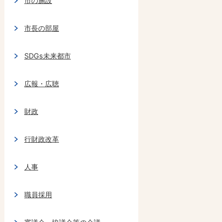
市の施設
市長の部屋
SDGs未来都市
広報・広聴
財政
行財政改革
人事
職員採用