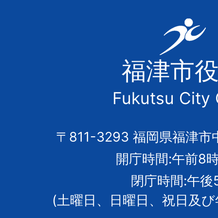
福
津
福津市
市
Fukutsu City 
の
市
〒811-3293 福岡県福津市
開庁時間:午前8時
章
閉庁時間:午後
(土曜日、日曜日、祝日及び