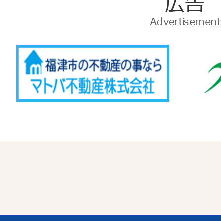
広
告
Advertise