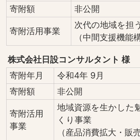
寄附額
非公開
次代の地域を担
寄附活用事業
（中間支援機能
株式会社日設コンサルタント 様
寄附年月
令和4年 9月
寄附額
非公開
地域資源を生かした
寄附活用
くり事業
事業
（産品消費拡大・販