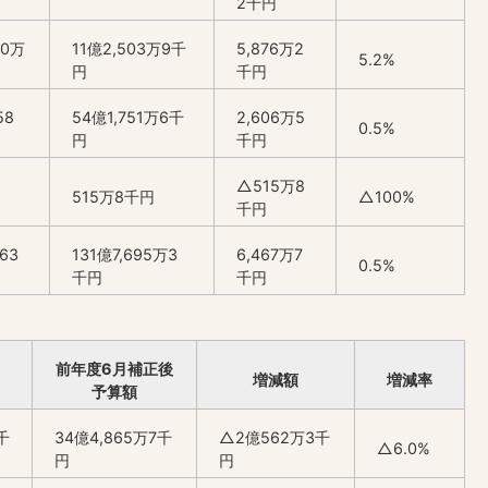
2千円
80万
11億2,503万9千
5,876万2
5.2%
円
千円
58
54億1,751万6千
2,606万5
0.5%
円
千円
△515万8
515万8千円
△100%
千円
163
131億7,695万3
6,467万7
0.5%
千円
千円
前年度6月補正後
増減額
増減率
予算額
千
34億4,865万7千
△2億562万3千
△6.0%
円
円