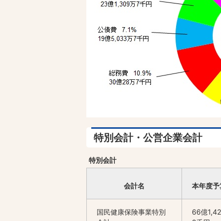
特別会計・公営企業会計
特別会計
会計名
本年度予
国民健康保険事業特別
66億1,4