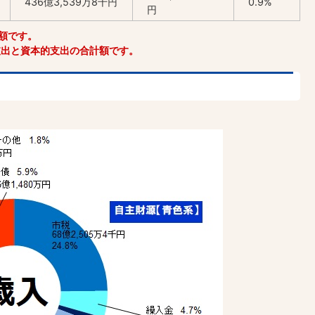
436億3,539万8千円
0.9%
円
額です。
支出と資本的支出の合計額です。