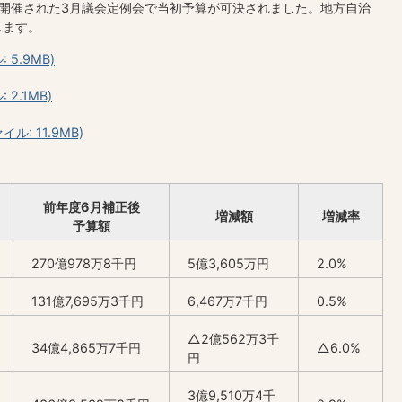
開催された3月議会定例会で当初予算が可決されました。地方自治
します。
5.9MB)
2.1MB)
: 11.9MB)
前年度6月補正後
増減額
増減率
予算額
270億978万8千円
5億3,605万円
2.0%
131億7,695万3千円
6,467万7千円
0.5%
△2億562万3千
34億4,865万7千円
△6.0%
円
3億9,510万4千