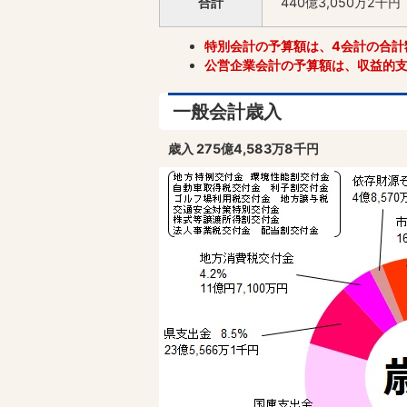
合計
440億3,050万2千円
特別会計の予算額は、4会計の合計
公営企業会計の予算額は、収益的
一般会計歳入
歳入 275億4,583万8千円