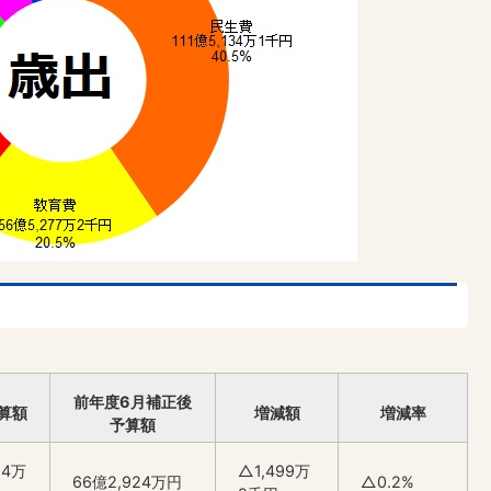
前年度6月補正後
算額
増減額
増減率
予算額
24万
△1,499万
66億2,924万円
△0.2%