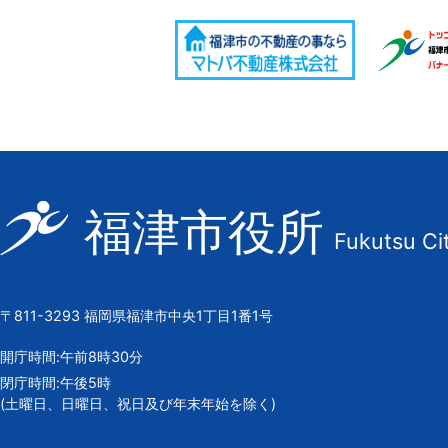
福
福津市役所
Fukutsu Ci
津
市
の
〒811-3293 福岡県福津市中央1丁目1番1号
市
章
開庁時間:午前8時30分
閉庁時間:午後5時
(土曜日、日曜日、祝日及び年末年始を除く)