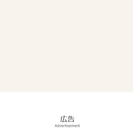
広
告
Advertisement