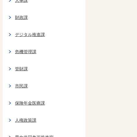
人事課
財政課
デジタル推進課
危機管理課
管財課
市民課
保険年金医療課
人権政策課