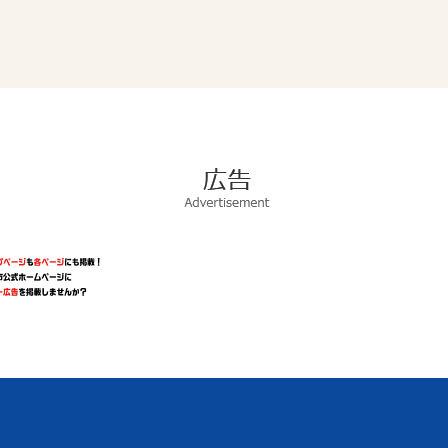
広
告
Advertisement