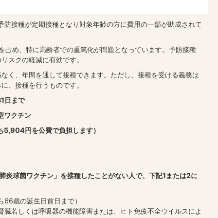
の予防接種が定期接種となり対象年齢の方に費用の一部が助成されて
％を占め、特に高齢者での重篤化が問題となっています。予防接種
のリスクの軽減に有効です。
係なく、年間を通して接種できます。ただし、接種を受ける義務は
みに、接種を行うものです。
31日まで
型ワクチン
うち5,904円を公費で負担します）
肺炎球菌ワクチン」を接種したことがない人で、下記1または2に
ら66歳の誕生日前日まで）
、腎臓若しくは呼吸器の機能障害または、ヒト免疫不全ウイルスによ