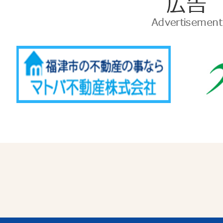
広
告
Advertise