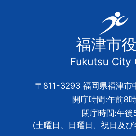
福
津
福津市
市
Fukutsu City 
の
市
〒811-3293 福岡県福津市
開庁時間:午前8時
章
閉庁時間:午後
(土曜日、日曜日、祝日及び