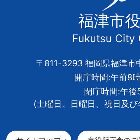
津
福津市
市
Fukutsu City 
の
市
〒811-3293 福岡県福津市
開庁時間:午前8時
章
閉庁時間:午後
(土曜日、日曜日、祝日及び