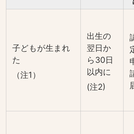
出生の
子どもが生まれ
翌日か
た
ら30日
以内に
（注1）
(注2)