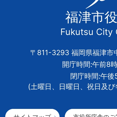
津
福津市
市
Fukutsu City 
の
市
〒811-3293 福岡県福津市
開庁時間:午前8時
章
閉庁時間:午後
(土曜日、日曜日、祝日及び
サイトマップ
市役所庁舎のご