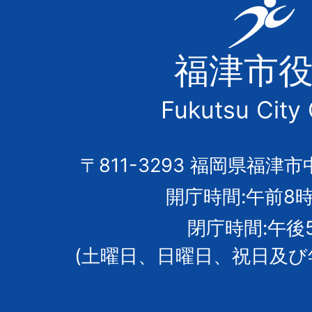
福
津
福津市
市
Fukutsu City 
の
市
〒811-3293 福岡県福津市
開庁時間:午前8時
章
閉庁時間:午後
(土曜日、日曜日、祝日及び