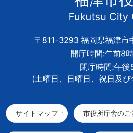
市
Fukutsu City 
の
市
〒811-3293 福岡県福津市
開庁時間:午前8時
章
閉庁時間:午後
(土曜日、日曜日、祝日及び
サイトマップ
市役所庁舎のご