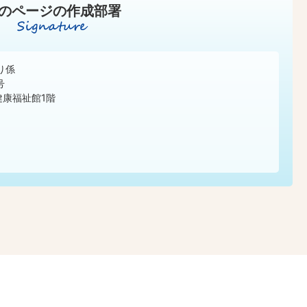
のページの作成部署
り係
号
健康福祉館1階