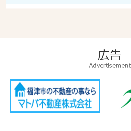
広
告
Advertise