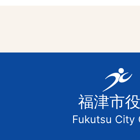
福
津
福津市
市
Fukutsu City 
の