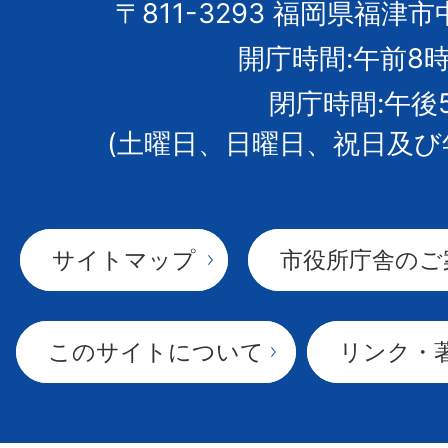
市
〒811-3293 福岡県福津市
開庁時間:午前8時
章
閉庁時間:午後
(土曜日、日曜日、祝日及び
サイトマップ
市役所庁舎のご
このサイトについて
リンク・