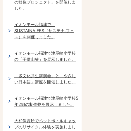
の移住プロジェクト」を開催しま
した。
イオンモール福津で、
SUSTAINA.FES（サステナ.フェ
ス）を開催しました。
イオンモール福津で津屋崎小学校
の「子供山笠」を展示しました。
「多文化共生講演会」と「やさし
い日本語」講座を開催しました。
イオンモール福津で津屋崎小学校5
年2組の制作物を展示しました。
大和保育所でペットボトルキャッ
プのリサイクル体験を実施しまし