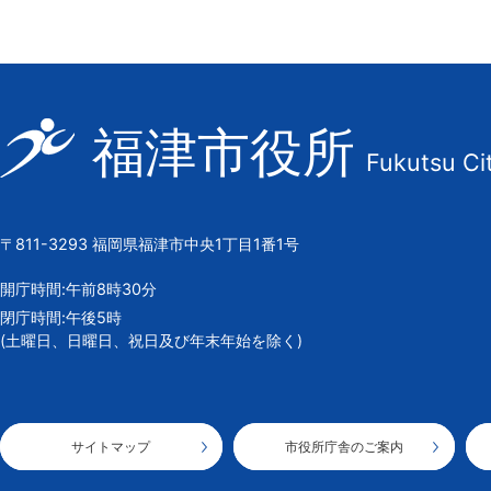
福
福津市役所
Fukutsu Ci
津
市
の
〒811-3293 福岡県福津市中央1丁目1番1号
市
章
開庁時間:午前8時30分
閉庁時間:午後5時
(土曜日、日曜日、祝日及び年末年始を除く)
サイトマップ
市役所庁舎のご案内