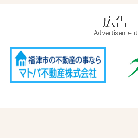
広
告
Advertise