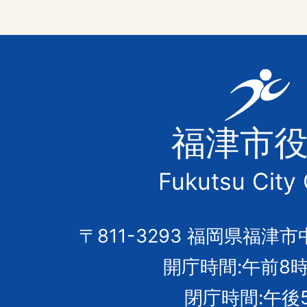
福
津
福津市
市
Fukutsu City 
の
市
〒811-3293 福岡県福津市
開庁時間:午前8時
章
閉庁時間:午後