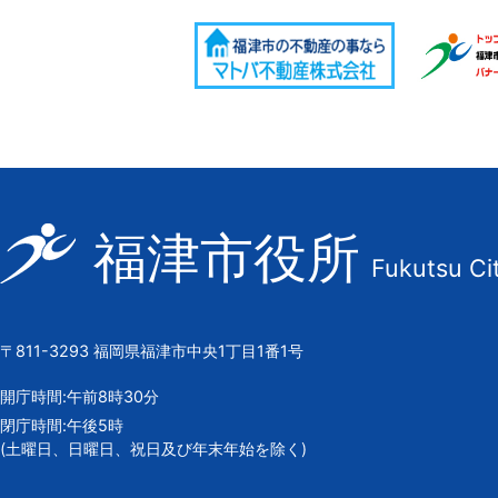
福
福津市役所
Fukutsu Ci
津
市
の
〒811-3293 福岡県福津市中央1丁目1番1号
市
章
開庁時間:午前8時30分
閉庁時間:午後5時
(土曜日、日曜日、祝日及び年末年始を除く)