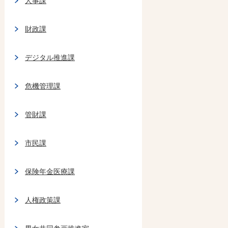
人事課
財政課
デジタル推進課
危機管理課
管財課
市民課
保険年金医療課
人権政策課