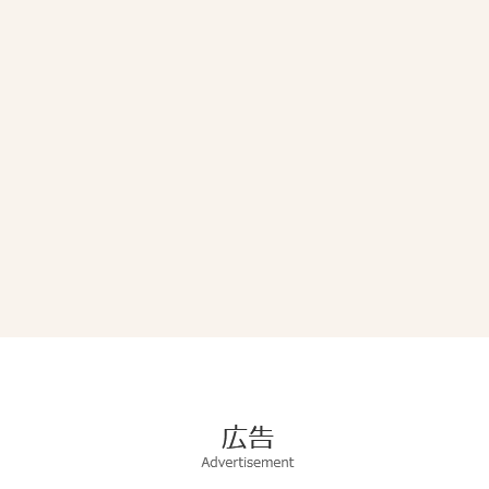
広
告
Advertisement