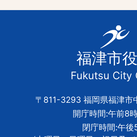
福
津
福津市
市
Fukutsu City 
の
市
〒811-3293 福岡県福津市
開庁時間:午前8時
章
閉庁時間:午後