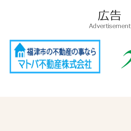
広
告
Advertise