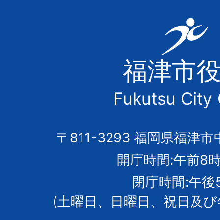
福
津
福津市
市
Fukutsu City 
の
市
〒811-3293 福岡県福津市
開庁時間:午前8時
章
閉庁時間:午後
(土曜日、日曜日、祝日及び