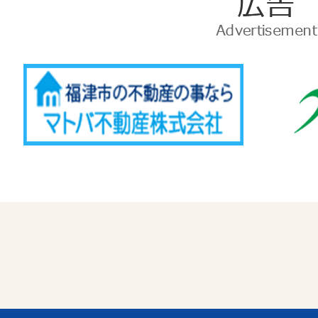
広
告
Advertise