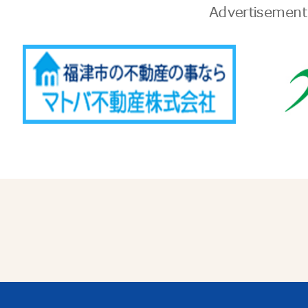
告
Advertise