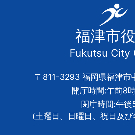
福
津
福津市
市
Fukutsu City 
の
市
〒811-3293 福岡県福津市
開庁時間:午前8時
章
閉庁時間:午後
(土曜日、日曜日、祝日及び