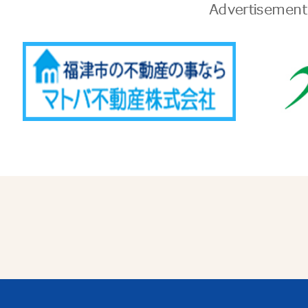
告
Advertise