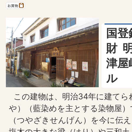
国登
財 
津屋
ル
この建物は、明治34年に建てら
や）（藍染めを主とする染物屋）
（つやざきせんげん）を今に伝え
塩木の大きな梁（はり）や三和土