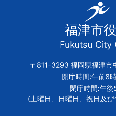
福
津
福津市
市
Fukutsu City 
の
市
〒811-3293 福岡県福津市
開庁時間:午前8時
章
閉庁時間:午後
(土曜日、日曜日、祝日及び