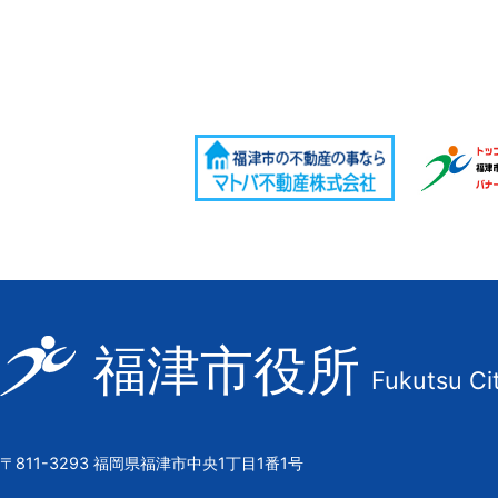
福
福津市役所
Fukutsu Ci
津
市
の
〒811-3293 福岡県福津市中央1丁目1番1号
市