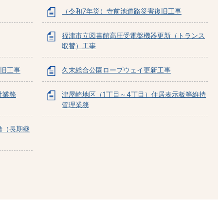
（令和7年災）寺前池道路災害復旧工事
福津市立図書館高圧受電盤機器更新（トランス
取替）工事
復旧工事
久末総合公園ロープウェイ更新工事
計業務
津屋崎地区（1丁目～4丁目）住居表示板等維持
管理業務
借（長期継