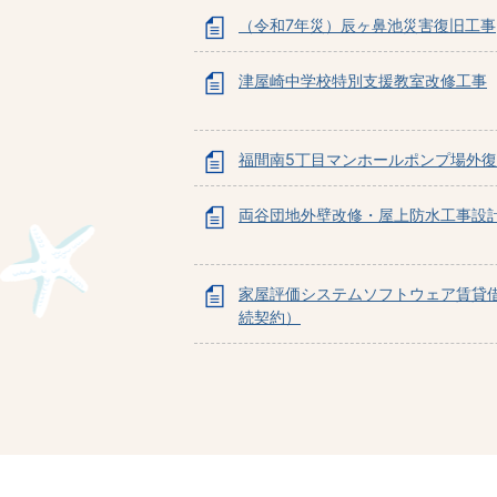
（令和7年災）辰ヶ鼻池災害復旧工事
津屋崎中学校特別支援教室改修工事
福間南5丁目マンホールポンプ場外
両谷団地外壁改修・屋上防水工事設
家屋評価システムソフトウェア賃貸
続契約）