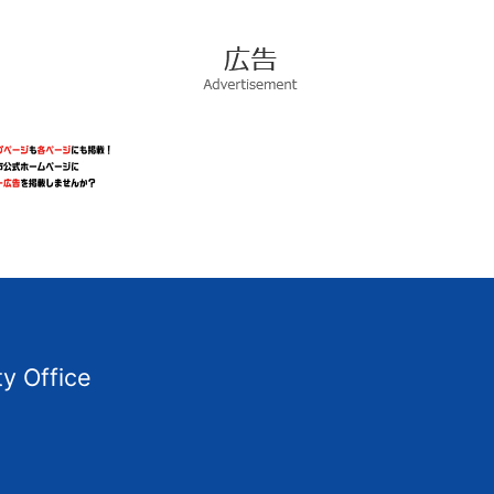
広
告
Advertisement
ty Office