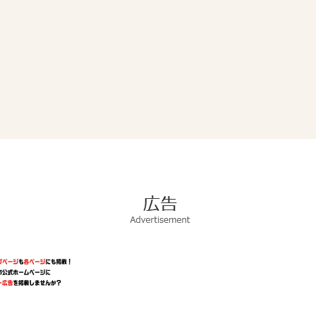
広
告
Advertisement