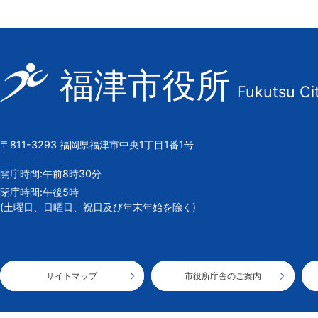
福
福津市役所
Fukutsu Ci
津
市
の
〒811-3293 福岡県福津市中央1丁目1番1号
市
章
開庁時間:午前8時30分
閉庁時間:午後5時
(土曜日、日曜日、祝日及び年末年始を除く)
サイトマップ
市役所庁舎のご案内