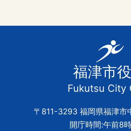
福
津
福津市
市
Fukutsu City 
の
市
〒811-3293 福岡県福津市
開庁時間:午前8時
章