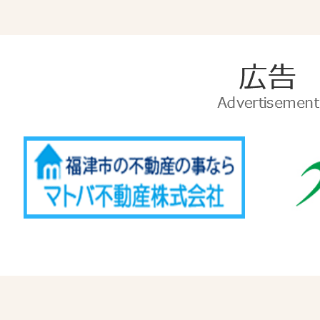
広
告
Advertise