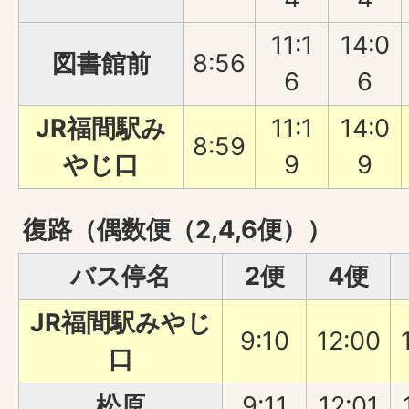
11:1
14:0
図書館前
8:56
6
6
JR福間駅み
11:1
14:0
8:59
やじ口
9
9
復路（偶数便（2,4,6便））
バス停名
2便
4便
JR福間駅みやじ
9:10
12:00
口
松原
9:11
12:01