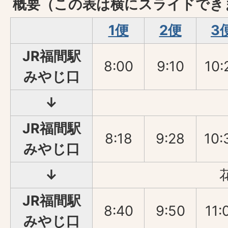
概要（この表は横にスライドでき
1便
2便
3
JR福間駅
8:00
9:10
10:
みやじ口
↓
JR福間駅
8:18
9:28
10:
みやじ口
↓
JR福間駅
8:40
9:50
11:
みやじ口