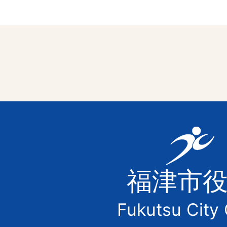
福
津
福津市
市
Fukutsu City 
の