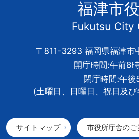
津
福津市
市
Fukutsu City 
の
市
〒811-3293 福岡県福津市
開庁時間:午前8時
章
閉庁時間:午後
(土曜日、日曜日、祝日及び
サイトマップ
市役所庁舎のご