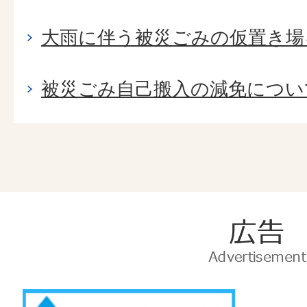
大雨に伴う被災ごみの仮置き場
被災ごみ自己搬入の減免につい
広
告
Advertise