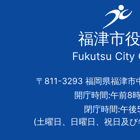
福
津
福津市
市
Fukutsu City 
の
市
〒811-3293 福岡県福津市
開庁時間:午前8時
章
閉庁時間:午後
(土曜日、日曜日、祝日及び