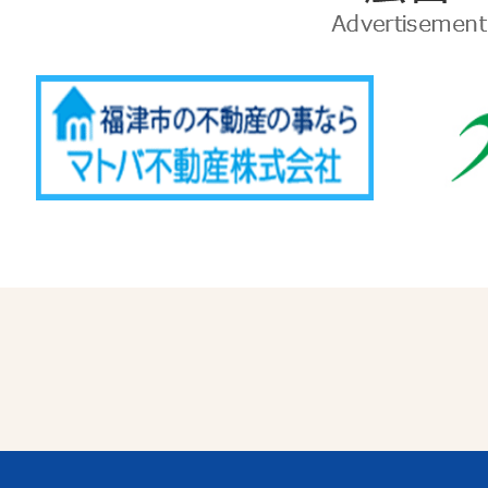
告
Advertise