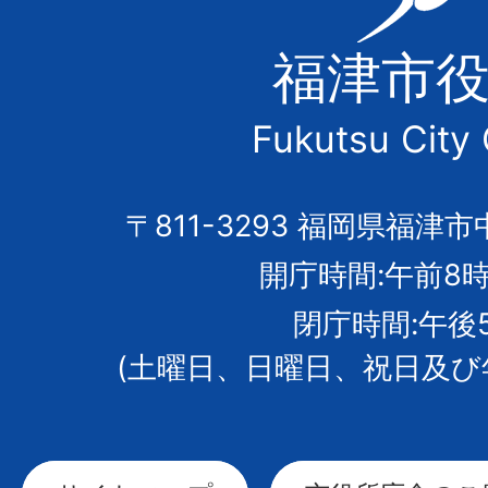
津
福津市
市
Fukutsu City 
の
市
〒811-3293 福岡県福津市
開庁時間:午前8時
章
閉庁時間:午後
(土曜日、日曜日、祝日及び