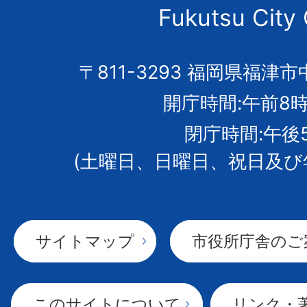
Fukutsu City 
の
市
〒811-3293 福岡県福津市
開庁時間:午前8時
章
閉庁時間:午後
(土曜日、日曜日、祝日及び
サイトマップ
市役所庁舎のご
このサイトについて
リンク・