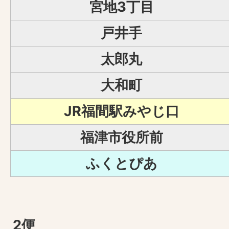
宮地3丁目
戸井手
太郎丸
大和町
JR福間駅みやじ口
福津市役所前
ふくとぴあ
2便