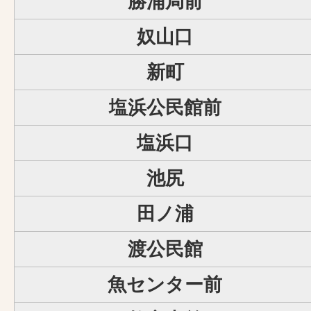
勝浦局前
奴山口
新町
塩浜公民館前
塩浜口
池尻
田ノ浦
渡公民館
魚センター前