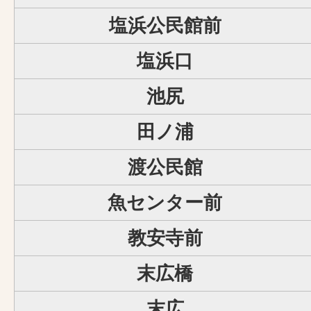
塩浜公民館前
塩浜口
池尻
田ノ浦
渡公民館
魚センター前
教安寺前
末広橋
末広