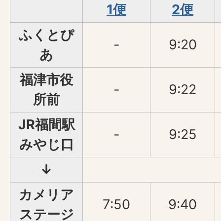
1便
2便
ふくとぴ
-
9:20
あ
福津市役
-
9:22
所前
JR福間駅
-
9:25
みやじ口
↓
カメリア
7:50
9:40
ステージ