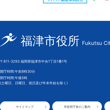
福
福津市役所
Fukutsu Ci
津
市
の
〒811-3293 福岡県福津市中央1丁目1番1号
市
章
開庁時間:午前8時30分
閉庁時間:午後5時
(土曜日、日曜日、祝日及び年末年始を除く)
サイトマップ
市役所庁舎のご案内